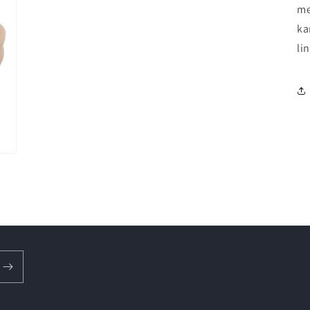
me
ka
li