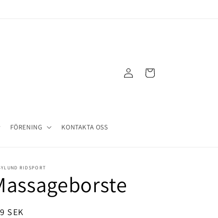
Logga
Varukorg
in
FÖRENING
KONTAKTA OSS
BYLUND RIDSPORT
Massageborste
dinarie
19 SEK