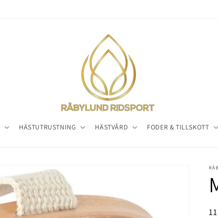
E
HÄSTUTRUSTNING
HÄSTVÅRD
FODER & TILLSKOTT
RÅ
Or
1