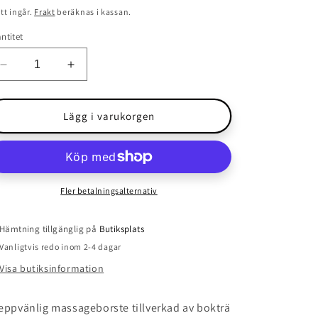
is
tt ingår.
Frakt
beräknas i kassan.
ntitet
Minska
Öka
kvantitet
kvantitet
för
för
Massageborste
Massageborste
Lägg i varukorgen
Fler betalningsalternativ
Hämtning tillgänglig på
Butiksplats
Vanligtvis redo inom 2-4 dagar
Visa butiksinformation
eppvänlig massageborste tillverkad av bokträ