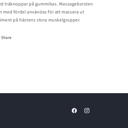
d träknoppar på gummibas. Massageborsten
n med fördel användas för att massera ut
niment på hästens stora muskelgrupper.
Share
Facebook
Instagram