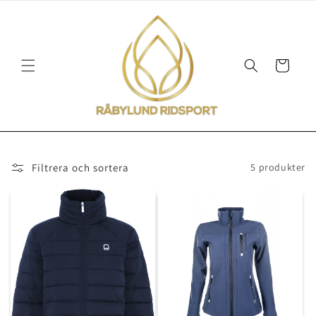
vidare
till
innehåll
Varukorg
Filtrera och sortera
5 produkter