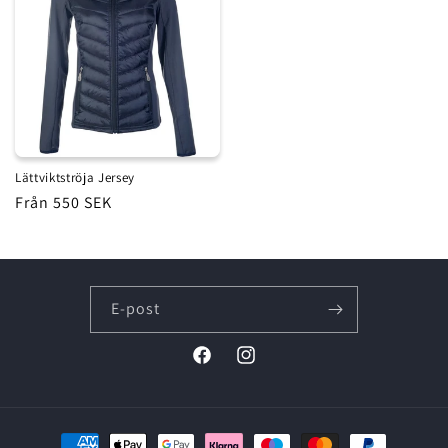
Lättviktströja Jersey
Ordinarie
Från 550 SEK
pris
E-post
Facebook
Instagram
Betalningsmetoder