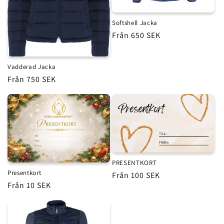
Softshell Jacka
Ordinarie
Från 650 SEK
pris
Vadderad Jacka
Ordinarie
Från 750 SEK
pris
PRESENTKORT
Presentkort
Ordinarie
Från 100 SEK
Ordinarie
Från 10 SEK
pris
pris