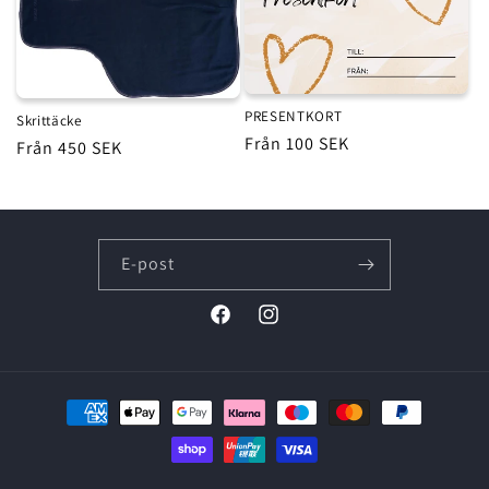
PRESENTKORT
Skrittäcke
Ordinarie
Från 100 SEK
Ordinarie
Från 450 SEK
pris
pris
E-post
Facebook
Instagram
Betalningsmetoder