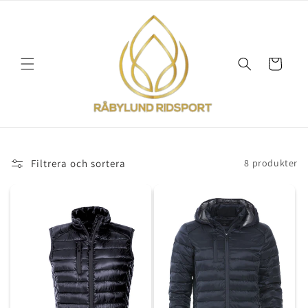
vidare
till
innehåll
Varukorg
Filtrera och sortera
8 produkter