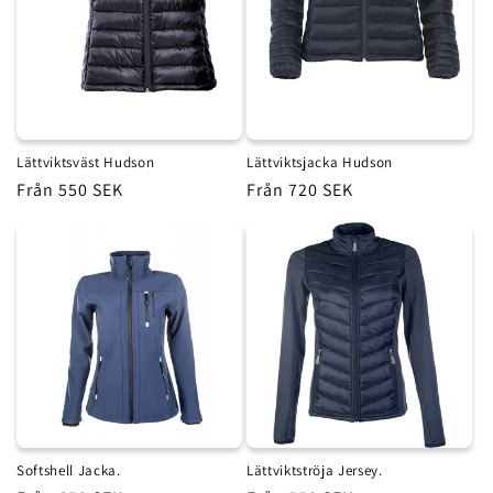
Lättviktsväst Hudson
Lättviktsjacka Hudson
Ordinarie
Från 550 SEK
Ordinarie
Från 720 SEK
pris
pris
Softshell Jacka.
Lättviktströja Jersey.