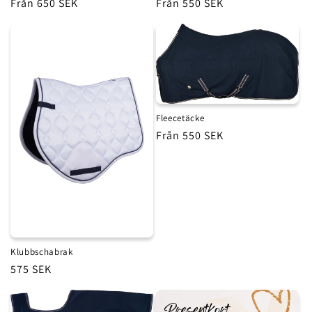
Ordinarie
Från 650 SEK
Ordinarie
Från 550 SEK
pris
pris
Fleecetäcke
Ordinarie
Från 550 SEK
pris
Klubbschabrak
Ordinarie
575 SEK
pris