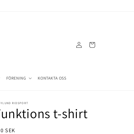
Logga
Varukorg
in
FÖRENING
KONTAKTA OSS
BYLUND RIDSPORT
unktions t-shirt
dinarie
50 SEK