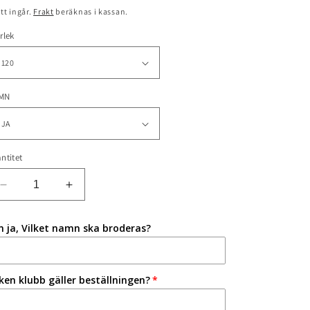
is
tt ingår.
Frakt
beräknas i kassan.
rlek
MN
ntitet
Minska
Öka
kvantitet
kvantitet
för
för
 ja, Vilket namn ska broderas?
Funktions
Funktions
t-
t-
shirt
shirt
lken klubb gäller beställningen?