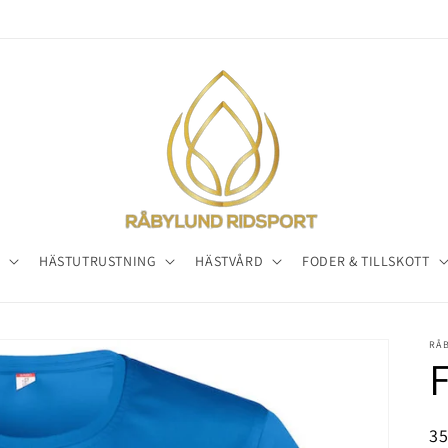
E
HÄSTUTRUSTNING
HÄSTVÅRD
FODER & TILLSKOTT
RÅ
F
Or
3