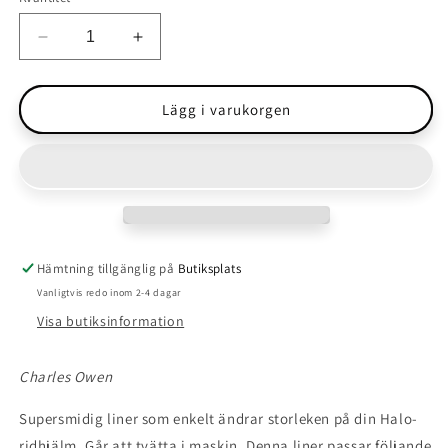
Minska
Öka
kvantitet
kvantitet
för
för
Foder
Foder
Lägg i varukorgen
Charles
Charles
Owen
Owen
Halo
Halo
Hämtning tillgänglig på
Butiksplats
Vanligtvis redo inom 2-4 dagar
Visa butiksinformation
Charles Owen
Supersmidig liner som enkelt ändrar storleken på din Halo-
ridhjälm. Går att tvätta i maskin. Denna liner passar följande