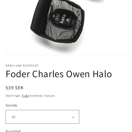
Öppna
mediet
1
RÅBYLUND RIDSPORT
Foder Charles Owen Halo
i
modalfönster
Ordinarie
539 SEK
pris
Skatt ingår.
Frakt
beräknas i kassan.
Storlek
Kvantitet