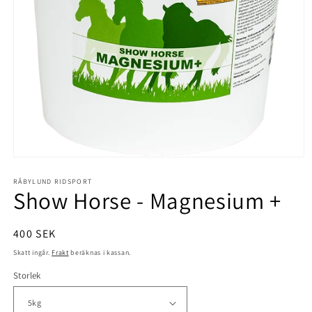
Öppna
mediet
1
RÅBYLUND RIDSPORT
Show Horse - Magnesium +
i
modalfönster
Ordinarie
400 SEK
pris
Skatt ingår.
Frakt
beräknas i kassan.
Storlek