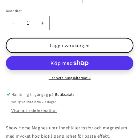
Kvantitet
Minska
Öka
kvantitet
kvantitet
för
för
Show
Show
Lägg i varukorgen
Horse
Horse
-
-
Magnesium
Magnesium
+
+
Fler betalningsalternativ
Hämtning tillgänglig på
Butiksplats
Vanligtvis redo inom 2-4 dagar
Visa butiksinformation
Show Horse Magnesium+ innehåller fosfor och magnesium
med mycket hög biotillgänglighet för bästa effekt.