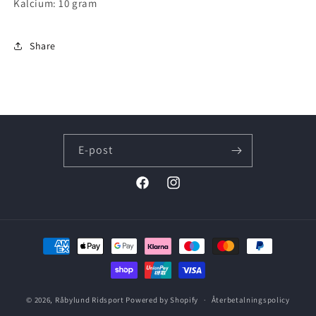
Kalcium: 10 gram
Share
E-post
Facebook
Instagram
Betalningsmetoder
© 2026,
Råbylund Ridsport
Powered by Shopify
Återbetalningspolicy