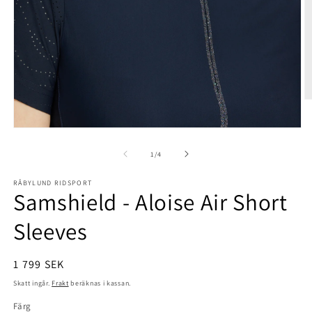
Ö
m
2
Öppna
i
mediet
m
1
av
1
/
4
i
modalfönster
RÅBYLUND RIDSPORT
Samshield - Aloise Air Short
Sleeves
Ordinarie
1 799 SEK
pris
Skatt ingår.
Frakt
beräknas i kassan.
Färg