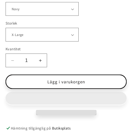
Storlek
Kvantitet
Minska
Öka
kvantitet
kvantitet
för
för
Samshield
Samshield
Lägg i varukorgen
-
-
Aloise
Aloise
Air
Air
Short
Short
Sleeves
Sleeves
Hämtning tillgänglig på
Butiksplats